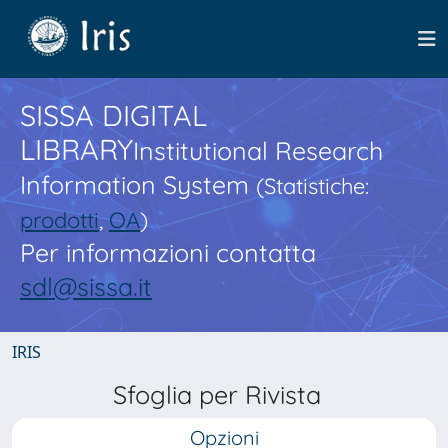
SISSA DIGITAL
LIBRARY
Institutional Research
Information System
(Statistiche:
prodotti
,
OA
)
Per informazioni contatta
sdl@sissa.it
IRIS
Sfoglia per Rivista
Opzioni