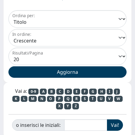
Ordina per:
In ordine:
Risultati/Pagina
Vai a:
0-9
A
B
C
D
E
F
G
H
I
J
K
L
M
N
O
P
Q
R
S
T
U
V
W
X
Y
Z
o inserisci le iniziali: