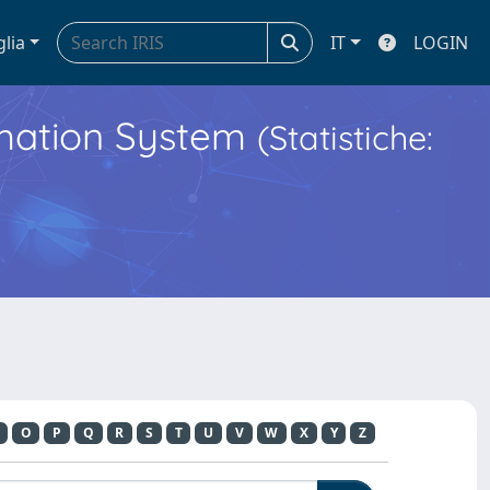
glia
IT
LOGIN
ormation System
(Statistiche:
O
P
Q
R
S
T
U
V
W
X
Y
Z