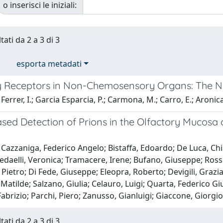
o inserisci le iniziali:
tati da 2 a 3 di 3
esporta metadati
y Receptors in Non-Chemosensory Organs: The N
Ferrer, I.; Garcia Esparcia, P.; Carmona, M.; Carro, E.; Aronica
ed Detection of Prions in the Olfactory Mucosa o
Cazzaniga, Federico Angelo; Bistaffa, Edoardo; De Luca, Chi
edaelli, Veronica; Tramacere, Irene; Bufano, Giuseppe; Ross
 Pietro; Di Fede, Giuseppe; Eleopra, Roberto; Devigili, Grazia
 Matilde; Salzano, Giulia; Celauro, Luigi; Quarta, Federic
 Fabrizio; Parchi, Piero; Zanusso, Gianluigi; Giaccone, Giorgi
tati da 2 a 3 di 3