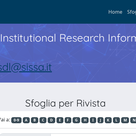
Home
Sfo
Institutional Research Inf
sdl@sissa.it
Sfoglia per Rivista
ai a:
0-9
A
B
C
D
E
F
G
H
I
J
K
L
M
N