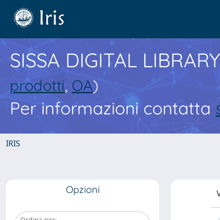
SISSA DIGITAL LIBRARY
prodotti
,
OA
)
Per informazioni contatta
IRIS
Opzioni
V
Ordina per: