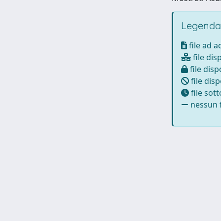
Legenda
file ad 
file dis
file disp
file disp
file sot
nessun f