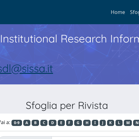
Home
Sfo
Institutional Research Inf
sdl@sissa.it
Sfoglia per Rivista
ai a:
0-9
A
B
C
D
E
F
G
H
I
J
K
L
M
N