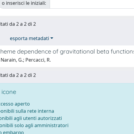
o inserisci le iniziali:
tati da 2 a 2 di 2
esporta metadati
cheme dependence of gravitational beta function
Narain, G.; Percacci, R.
tati da 2 a 2 di 2
 icone
accesso aperto
ponibili sulla rete interna
onibili agli utenti autorizzati
onibili solo agli amministratori
to embargo