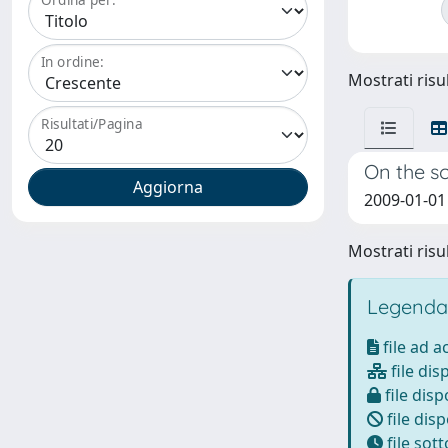
In ordine:
Mostrati risul
Risultati/Pagina
On the s
2009-01-01 
Mostrati risul
Legenda
file ad 
file dis
file disp
file disp
file sot