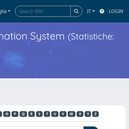
glia
IT
LOGIN
ormation System
(Statistiche:
O
P
Q
R
S
T
U
V
W
X
Y
Z