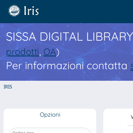
SISSA DIGITAL LIBRARY
prodotti
,
OA
)
Per informazioni contatta
IRIS
Opzioni
V
Ordina per: