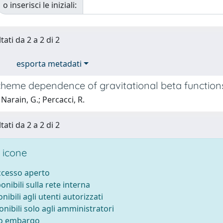
o inserisci le iniziali:
tati da 2 a 2 di 2
esporta metadati
cheme dependence of gravitational beta function
Narain, G.; Percacci, R.
tati da 2 a 2 di 2
 icone
accesso aperto
ponibili sulla rete interna
onibili agli utenti autorizzati
onibili solo agli amministratori
to embargo