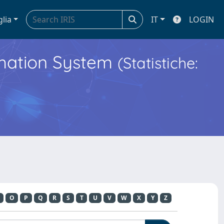
glia
IT
LOGIN
ormation System
(Statistiche:
O
P
Q
R
S
T
U
V
W
X
Y
Z