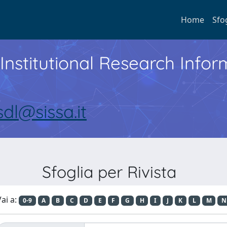
Home
Sfo
Institutional Research Inf
sdl@sissa.it
Sfoglia per Rivista
ai a:
0-9
A
B
C
D
E
F
G
H
I
J
K
L
M
N