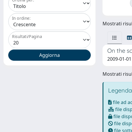
In ordine:
Mostrati risul
Risultati/Pagina
On the s
2009-01-01 
Mostrati risul
Legenda
file ad 
file dis
file disp
file disp
file sot