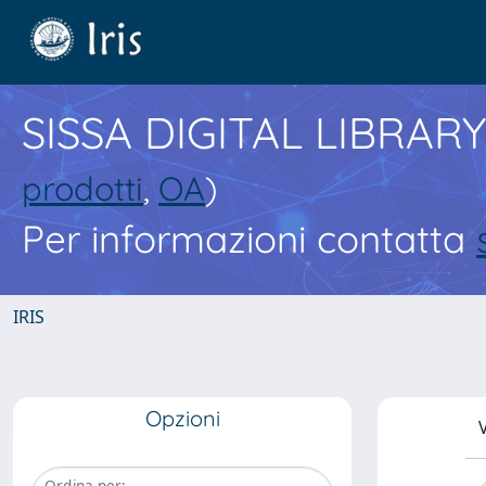
SISSA DIGITAL LIBRARY
prodotti
,
OA
)
Per informazioni contatta
IRIS
Opzioni
V
Ordina per: