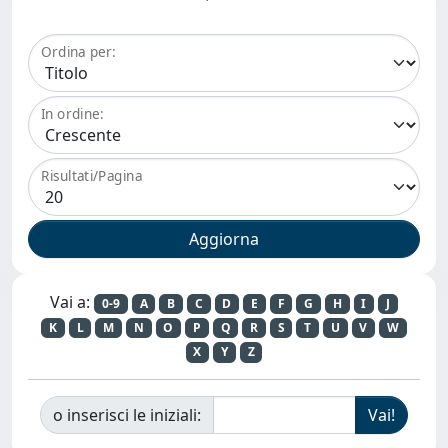
Ordina per:
In ordine:
Risultati/Pagina
Vai a:
0-9
A
B
C
D
E
F
G
H
I
J
K
L
M
N
O
P
Q
R
S
T
U
V
W
X
Y
Z
o inserisci le iniziali: