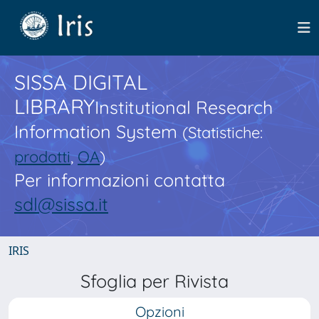
SISSA DIGITAL
LIBRARY
Institutional Research
Information System
(Statistiche:
prodotti
,
OA
)
Per informazioni contatta
sdl@sissa.it
IRIS
Sfoglia per Rivista
Opzioni