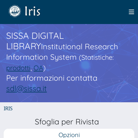
SISSA DIGITAL
LIBRARY
Institutional Research
Information System
(Statistiche:
prodotti
,
OA
)
Per informazioni contatta
sdl@sissa.it
IRIS
Sfoglia per Rivista
Opzioni