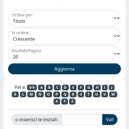
Ordina per:
In ordine:
Risultati/Pagina
Vai a:
0-9
A
B
C
D
E
F
G
H
I
J
K
L
M
N
O
P
Q
R
S
T
U
V
W
X
Y
Z
o inserisci le iniziali: