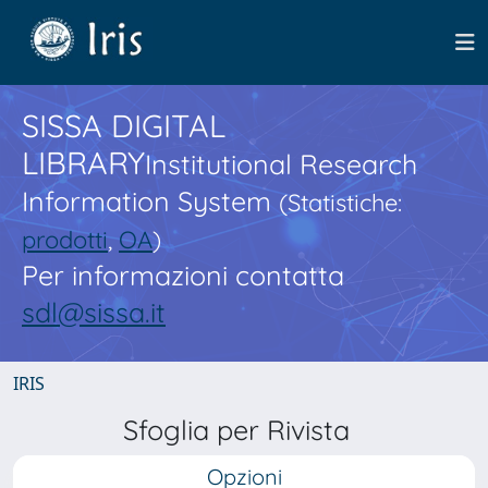
SISSA DIGITAL
LIBRARY
Institutional Research
Information System
(Statistiche:
prodotti
,
OA
)
Per informazioni contatta
sdl@sissa.it
IRIS
Sfoglia per Rivista
Opzioni