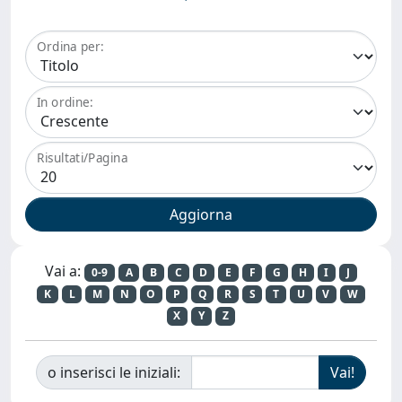
Ordina per:
In ordine:
Risultati/Pagina
Vai a:
0-9
A
B
C
D
E
F
G
H
I
J
K
L
M
N
O
P
Q
R
S
T
U
V
W
X
Y
Z
o inserisci le iniziali: