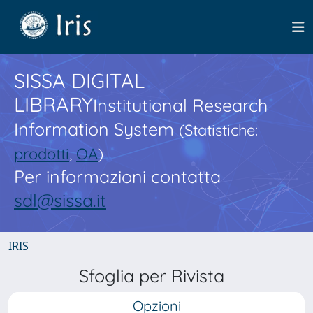
SISSA DIGITAL
LIBRARY
Institutional Research
Information System
(Statistiche:
prodotti
,
OA
)
Per informazioni contatta
sdl@sissa.it
IRIS
Sfoglia per Rivista
Opzioni