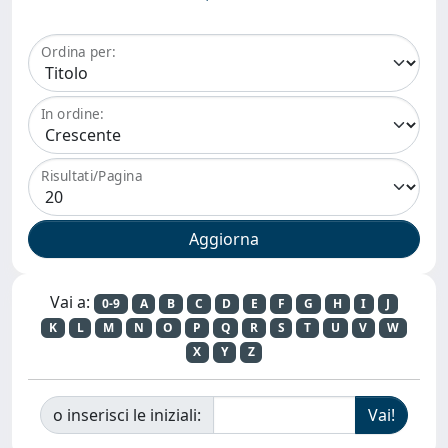
Ordina per:
In ordine:
Risultati/Pagina
Vai a:
0-9
A
B
C
D
E
F
G
H
I
J
K
L
M
N
O
P
Q
R
S
T
U
V
W
X
Y
Z
o inserisci le iniziali: