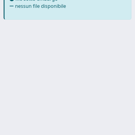
nessun file disponibile
SISSA Library - Via Bonomea,
Powered by IRIS
about