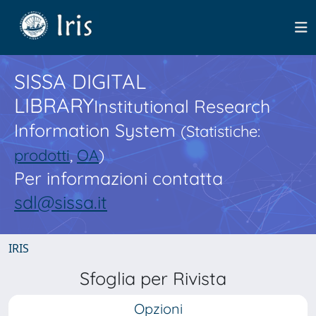
SISSA DIGITAL
LIBRARY
Institutional Research
Information System
(Statistiche:
prodotti
,
OA
)
Per informazioni contatta
sdl@sissa.it
IRIS
Sfoglia per Rivista
Opzioni