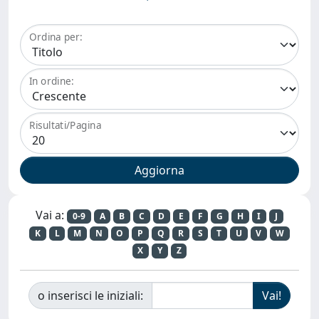
Ordina per:
In ordine:
Risultati/Pagina
Vai a:
0-9
A
B
C
D
E
F
G
H
I
J
K
L
M
N
O
P
Q
R
S
T
U
V
W
X
Y
Z
o inserisci le iniziali: