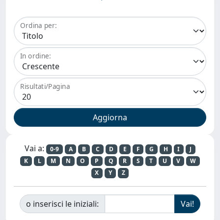
Ordina per:
In ordine:
Risultati/Pagina
Vai a:
0-9
A
B
C
D
E
F
G
H
I
J
K
L
M
N
O
P
Q
R
S
T
U
V
W
X
Y
Z
o inserisci le iniziali: