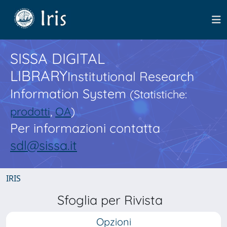
SISSA DIGITAL
LIBRARY
Institutional Research
Information System
(Statistiche:
prodotti
,
OA
)
Per informazioni contatta
sdl@sissa.it
IRIS
Sfoglia per Rivista
Opzioni