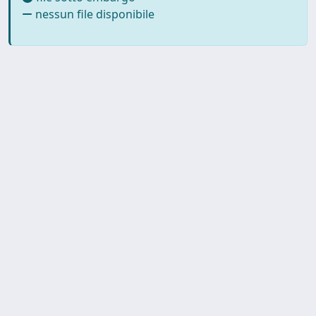
nessun file disponibile
SISSA Library - Via Bonomea,
Powered by IRIS
about