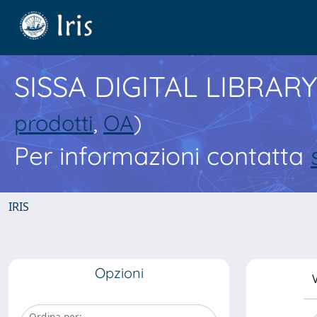
SISSA DIGITAL LIBRARY
prodotti
,
OA
)
Per informazioni contatta
IRIS
Opzioni
V
Ordina per: