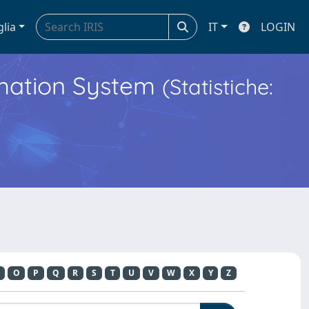
glia
IT
LOGIN
ormation System
(Statistiche:
O
P
Q
R
S
T
U
V
W
X
Y
Z