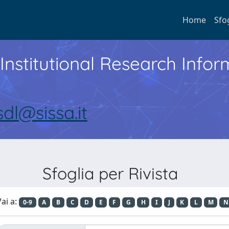
Home
Sfo
Institutional Research Inf
sdl@sissa.it
Sfoglia per Rivista
ai a:
0-9
A
B
C
D
E
F
G
H
I
J
K
L
M
N