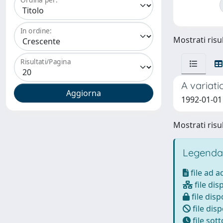
In ordine:
Mostrati risul
Risultati/Pagina
A variat
1992-01-01 
Mostrati risul
Legenda
file ad 
file dis
file disp
file disp
file sot