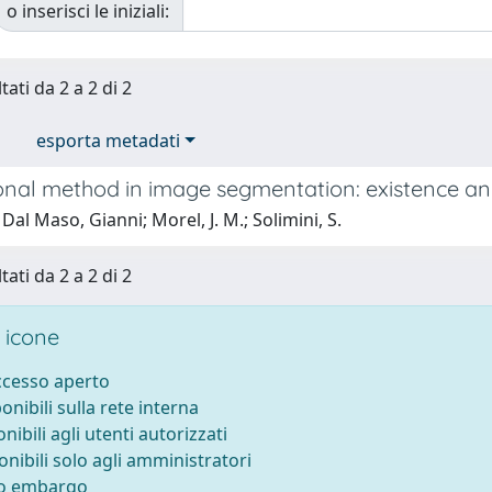
o inserisci le iniziali:
tati da 2 a 2 di 2
esporta metadati
ional method in image segmentation: existence an
Dal Maso, Gianni; Morel, J. M.; Solimini, S.
tati da 2 a 2 di 2
 icone
accesso aperto
ponibili sulla rete interna
onibili agli utenti autorizzati
onibili solo agli amministratori
to embargo