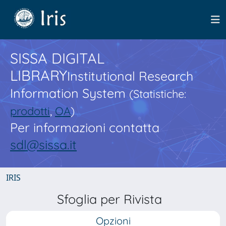
SISSA DIGITAL
LIBRARY
Institutional Research
Information System
(Statistiche:
prodotti
,
OA
)
Per informazioni contatta
sdl@sissa.it
IRIS
Sfoglia per Rivista
Opzioni