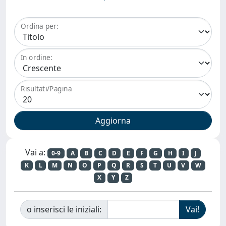
Ordina per:
In ordine:
Risultati/Pagina
Vai a:
0-9
A
B
C
D
E
F
G
H
I
J
K
L
M
N
O
P
Q
R
S
T
U
V
W
X
Y
Z
o inserisci le iniziali: