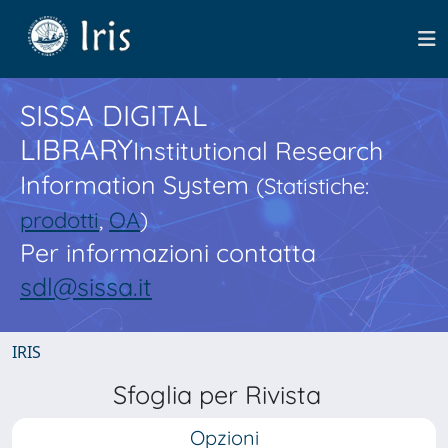
SISSA DIGITAL
LIBRARY
Institutional Research
Information System
(Statistiche:
prodotti
,
OA
)
Per informazioni contatta
sdl@sissa.it
IRIS
Sfoglia per Rivista
Opzioni