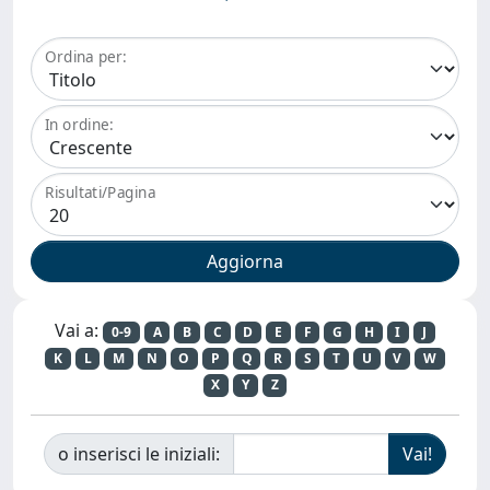
Ordina per:
In ordine:
Risultati/Pagina
Vai a:
0-9
A
B
C
D
E
F
G
H
I
J
K
L
M
N
O
P
Q
R
S
T
U
V
W
X
Y
Z
o inserisci le iniziali: