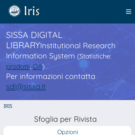
SISSA DIGITAL
LIBRARY
Institutional Research
Information System
(Statistiche:
prodotti
,
OA
)
Per informazioni contatta
sdl@sissa.it
IRIS
Sfoglia per Rivista
Opzioni