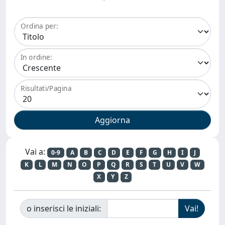
Ordina per:
In ordine:
Risultati/Pagina
Vai a:
0-9
A
B
C
D
E
F
G
H
I
J
K
L
M
N
O
P
Q
R
S
T
U
V
W
X
Y
Z
o inserisci le iniziali: