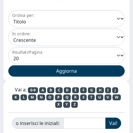
Ordina per:
In ordine:
Risultati/Pagina
Vai a:
0-9
A
B
C
D
E
F
G
H
I
J
K
L
M
N
O
P
Q
R
S
T
U
V
W
X
Y
Z
o inserisci le iniziali: