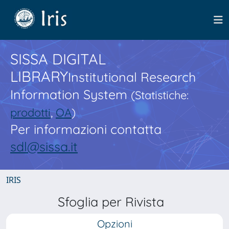
SISSA DIGITAL
LIBRARY
Institutional Research
Information System
(Statistiche:
prodotti
,
OA
)
Per informazioni contatta
sdl@sissa.it
IRIS
Sfoglia per Rivista
Opzioni