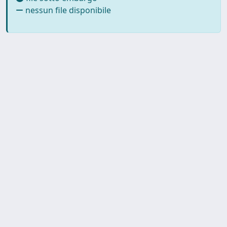
nessun file disponibile
SISSA Library - Via Bonomea,
Powered by IRIS
about