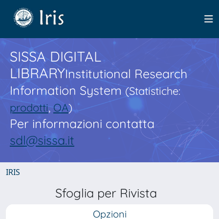
SISSA DIGITAL
LIBRARY
Institutional Research
Information System
(Statistiche:
prodotti
,
OA
)
Per informazioni contatta
sdl@sissa.it
IRIS
Sfoglia per Rivista
Opzioni