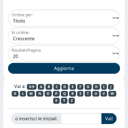
Ordina per:
In ordine:
Risultati/Pagina
Vai a:
0-9
A
B
C
D
E
F
G
H
I
J
K
L
M
N
O
P
Q
R
S
T
U
V
W
X
Y
Z
o inserisci le iniziali: