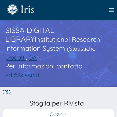
SISSA DIGITAL
LIBRARY
Institutional Research
Information System
(Statistiche:
prodotti
,
OA
)
Per informazioni contatta
sdl@sissa.it
IRIS
Sfoglia per Rivista
Opzioni