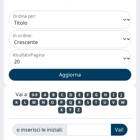
Ordina per:
In ordine:
Risultati/Pagina
Vai a:
0-9
A
B
C
D
E
F
G
H
I
J
K
L
M
N
O
P
Q
R
S
T
U
V
W
X
Y
Z
o inserisci le iniziali: