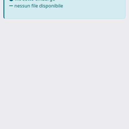
nessun file disponibile
SISSA Library - Via Bonomea,
Powered by IRIS
about