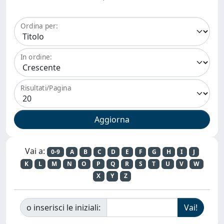
Ordina per:
In ordine:
Risultati/Pagina
Vai a:
0-9
A
B
C
D
E
F
G
H
I
J
K
L
M
N
O
P
Q
R
S
T
U
V
W
X
Y
Z
o inserisci le iniziali: