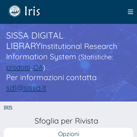
SISSA DIGITAL
LIBRARY
Institutional Research
Information System
(Statistiche:
prodotti
,
OA
)
Per informazioni contatta
sdl@sissa.it
IRIS
Sfoglia per Rivista
Opzioni