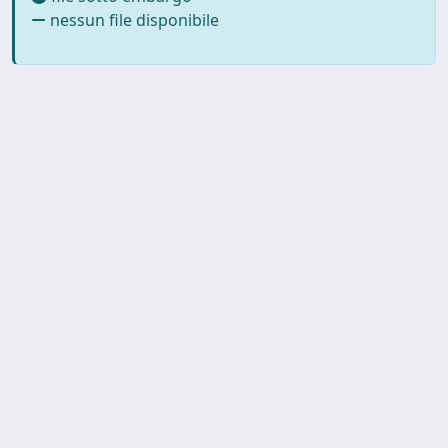
nessun file disponibile
SISSA Library - Via Bonomea,
Powered by IRIS
about