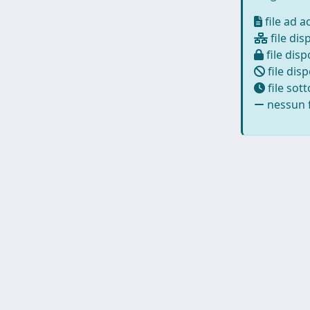
file ad 
file dis
file disp
file disp
file sot
nessun f