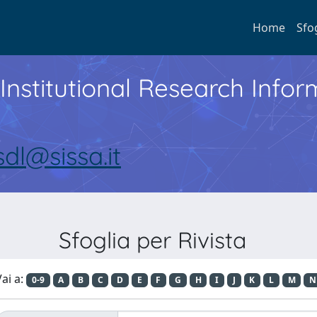
Home
Sfo
Institutional Research Inf
sdl@sissa.it
Sfoglia per Rivista
ai a:
0-9
A
B
C
D
E
F
G
H
I
J
K
L
M
N