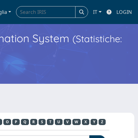
glia
IT
LOGIN
ormation System
(Statistiche:
O
P
Q
R
S
T
U
V
W
X
Y
Z