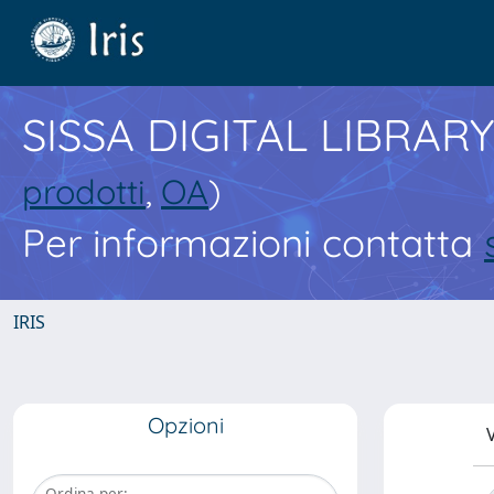
SISSA DIGITAL LIBRARY
prodotti
,
OA
)
Per informazioni contatta
IRIS
Opzioni
V
Ordina per: