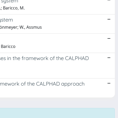
g system
.; Baricco, M.
system
Schönmeyer; W., Assmus
, Baricco
ses in the framework of the CALPHAD
framework of the CALPHAD approach