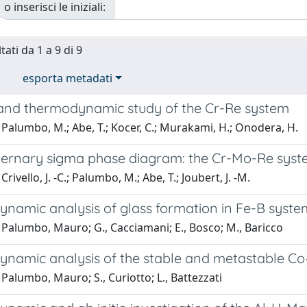
o inserisci le iniziali:
tati da 1 a 9 di 9
esporta metadati
o and thermodynamic study of the Cr-Re system
Palumbo, M.; Abe, T.; Kocer, C.; Murakami, H.; Onodera, H.
o ternary sigma phase diagram: the Cr-Mo-Re sys
rivello, J. -C.; Palumbo, M.; Abe, T.; Joubert, J. -M.
namic analysis of glass formation in Fe-B syste
 Palumbo, Mauro; G., Cacciamani; E., Bosco; M., Baricco
namic analysis of the stable and metastable C
Palumbo, Mauro; S., Curiotto; L., Battezzati