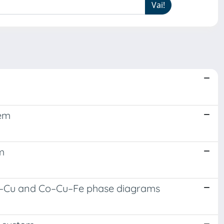
tem
m
o–Cu and Co–Cu–Fe phase diagrams