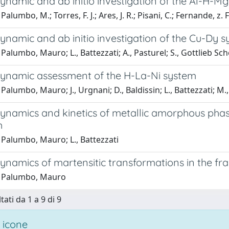
namic and ab initio investigation of the Al-H-M
alumbo, M.; Torres, F. J.; Ares, J. R.; Pisani, C.; Fernande, z. F
namic and ab initio investigation of the Cu-Dy 
Palumbo, Mauro; L., Battezzati; A., Pasturel; S., Gottlieb 
namic assessment of the H-La-Ni system
Palumbo, Mauro; J., Urgnani; D., Baldissin; L., Battezzati; M.
namics and kinetics of metallic amorphous pha
h
 Palumbo, Mauro; L., Battezzati
namics of martensitic transformations in the 
1 Palumbo, Mauro
tati da 1 a 9 di 9
 icone