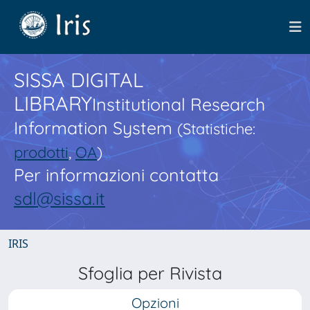
SISSA DIGITAL
LIBRARY
Institutional Research
Information System
(Statistiche:
prodotti
,
OA
)
Per informazioni contatta
sdl@sissa.it
IRIS
Sfoglia per Rivista
Opzioni