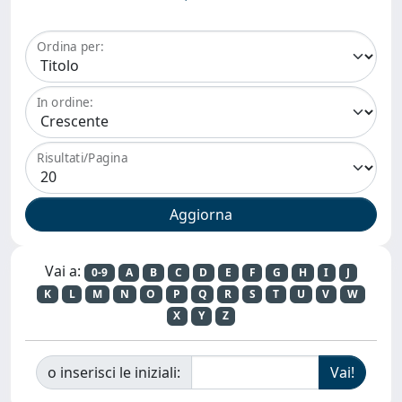
Ordina per:
In ordine:
Risultati/Pagina
Vai a:
0-9
A
B
C
D
E
F
G
H
I
J
K
L
M
N
O
P
Q
R
S
T
U
V
W
X
Y
Z
o inserisci le iniziali: