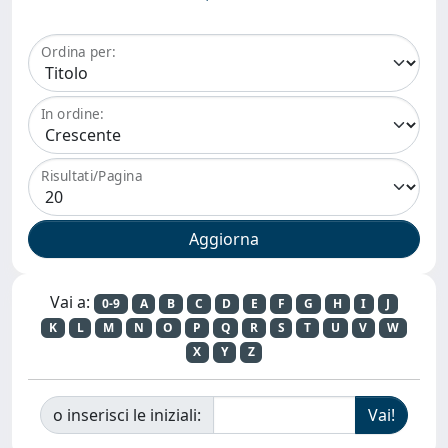
Ordina per:
In ordine:
Risultati/Pagina
Vai a:
0-9
A
B
C
D
E
F
G
H
I
J
K
L
M
N
O
P
Q
R
S
T
U
V
W
X
Y
Z
o inserisci le iniziali: