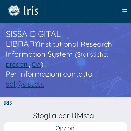
SISSA DIGITAL
LIBRARY
Institutional Research
Information System
(Statistiche:
prodotti
,
OA
)
Per informazioni contatta
sdl@sissa.it
IRIS
Sfoglia per Rivista
Opzioni