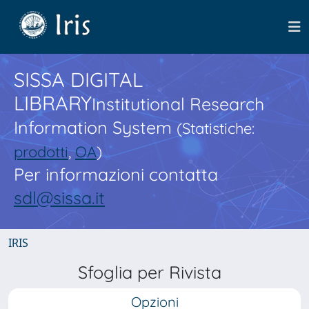
SISSA DIGITAL
LIBRARY
Institutional Research
Information System
(Statistiche:
prodotti
,
OA
)
Per informazioni contatta
sdl@sissa.it
IRIS
Sfoglia per Rivista
Opzioni