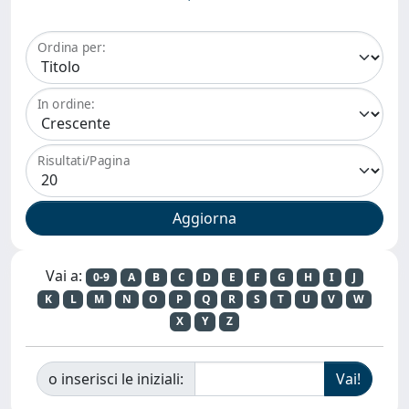
Ordina per:
In ordine:
Risultati/Pagina
Vai a:
0-9
A
B
C
D
E
F
G
H
I
J
K
L
M
N
O
P
Q
R
S
T
U
V
W
X
Y
Z
o inserisci le iniziali: