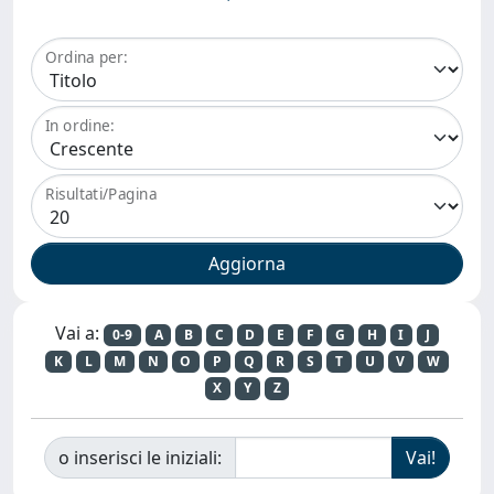
Ordina per:
In ordine:
Risultati/Pagina
Vai a:
0-9
A
B
C
D
E
F
G
H
I
J
K
L
M
N
O
P
Q
R
S
T
U
V
W
X
Y
Z
o inserisci le iniziali: