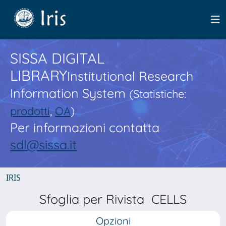
SISSA DIGITAL
LIBRARY
Institutional Research
Information System
(Statistiche:
prodotti
,
OA
)
Per informazioni contatta
sdl@sissa.it
IRIS
Sfoglia per Rivista CELLS
Opzioni