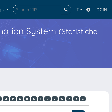
glia
IT
LOGIN
ormation System
(Statistiche:
O
P
Q
R
S
T
U
V
W
X
Y
Z