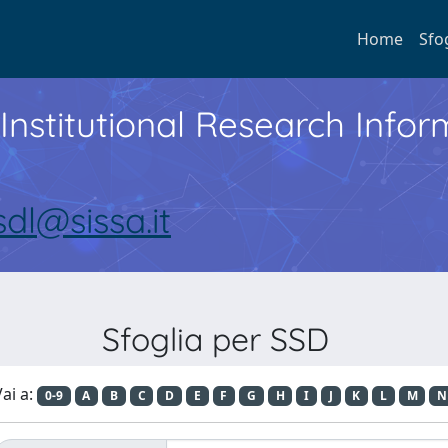
Home
Sfo
Institutional Research Inf
sdl@sissa.it
Sfoglia per SSD
ai a:
0-9
A
B
C
D
E
F
G
H
I
J
K
L
M
N