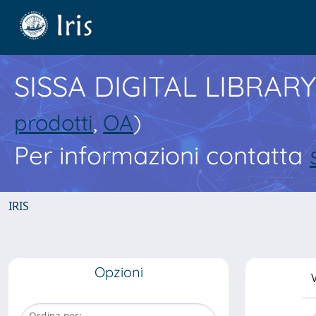
SISSA DIGITAL LIBRARY
prodotti
,
OA
)
Per informazioni contatta
IRIS
Opzioni
V
Ordina per: