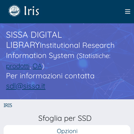
SISSA DIGITAL
LIBRARY
Institutional Research
Information System
(Statistiche:
prodotti
,
OA
)
Per informazioni contatta
sdl@sissa.it
IRIS
Sfoglia per SSD
Opzioni