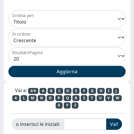
Ordina per:
In ordine:
Risultati/Pagina
Vai a:
0-9
A
B
C
D
E
F
G
H
I
J
K
L
M
N
O
P
Q
R
S
T
U
V
W
X
Y
Z
o inserisci le iniziali: