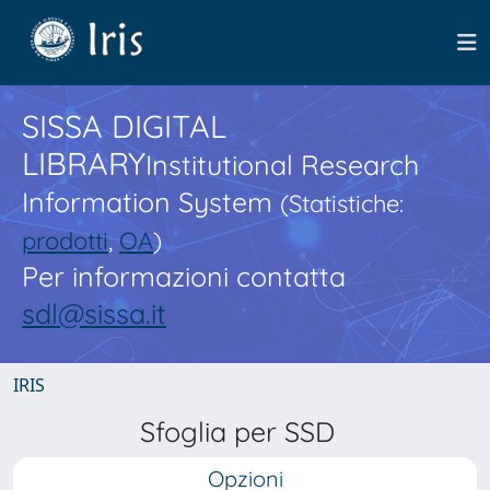
SISSA DIGITAL
LIBRARY
Institutional Research
Information System
(Statistiche:
prodotti
,
OA
)
Per informazioni contatta
sdl@sissa.it
IRIS
Sfoglia per SSD
Opzioni