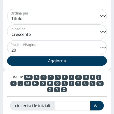
Ordina per:
In ordine:
Risultati/Pagina
Vai a:
0-9
A
B
C
D
E
F
G
H
I
J
K
L
M
N
O
P
Q
R
S
T
U
V
W
X
Y
Z
o inserisci le iniziali: