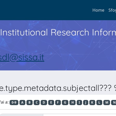
Home
Sfo
Institutional Research Inf
sdl@sissa.it
e.type.metadata.subjectall??? %
ai a:
0-9
A
B
C
D
E
F
G
H
I
J
K
L
M
N