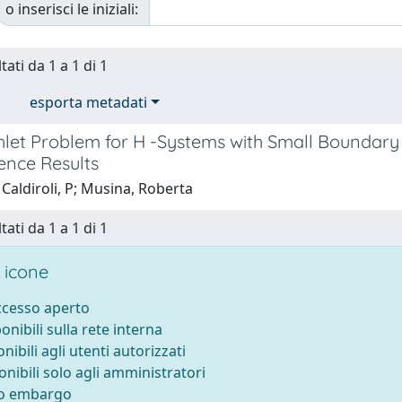
o inserisci le iniziali:
tati da 1 a 1 di 1
esporta metadati
chlet Problem for H -Systems with Small Bounda
ence Results
Caldiroli, P; Musina, Roberta
tati da 1 a 1 di 1
 icone
accesso aperto
ponibili sulla rete interna
onibili agli utenti autorizzati
onibili solo agli amministratori
to embargo