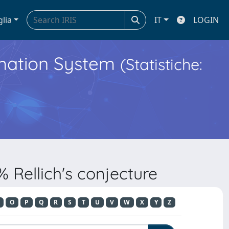
glia
IT
LOGIN
ormation System
(Statistiche:
 Rellich's conjecture
O
P
Q
R
S
T
U
V
W
X
Y
Z