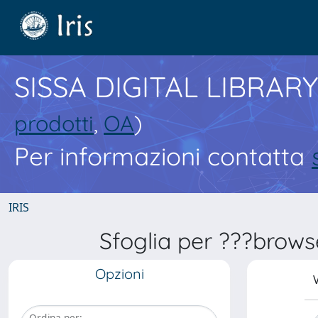
SISSA DIGITAL LIBRARY
prodotti
,
OA
)
Per informazioni contatta
IRIS
Sfoglia per ???brows
Opzioni
V
Ordina per: