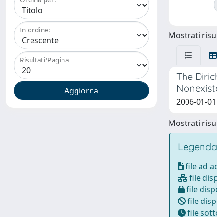
In ordine:
Mostrati risul
Risultati/Pagina
The Diri
Nonexist
2006-01-01 
Mostrati risul
Legenda
file ad 
file dis
file disp
file disp
file sot