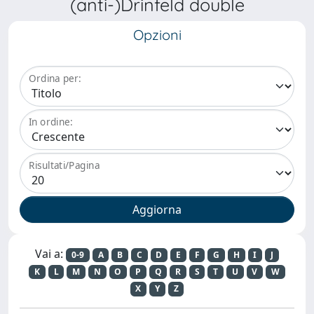
(anti-)Drinfeld double
Opzioni
Ordina per:
In ordine:
Risultati/Pagina
Vai a:
0-9
A
B
C
D
E
F
G
H
I
J
K
L
M
N
O
P
Q
R
S
T
U
V
W
X
Y
Z