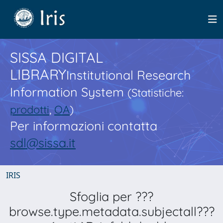
SISSA DIGITAL
LIBRARY
Institutional Research
Information System
(Statistiche:
prodotti
,
OA
)
Per informazioni contatta
sdl@sissa.it
IRIS
Sfoglia per ???
browse.type.metadata.subjectall???