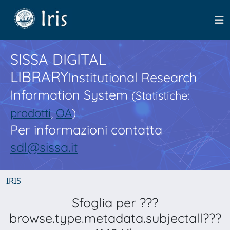
SISSA DIGITAL
LIBRARY
Institutional Research
Information System
(Statistiche:
prodotti
,
OA
)
Per informazioni contatta
sdl@sissa.it
IRIS
Sfoglia per ???
browse.type.metadata.subjectall???