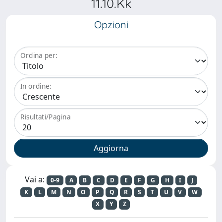
11.10.Kk
Opzioni
Ordina per:
In ordine:
Risultati/Pagina
Vai a:
0-9
A
B
C
D
E
F
G
H
I
J
K
L
M
N
O
P
Q
R
S
T
U
V
W
X
Y
Z