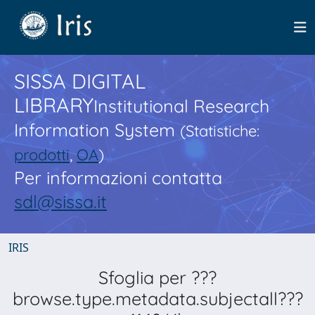
SISSA DIGITAL
LIBRARY
Institutional Research
Information System
(Statistiche:
prodotti
,
OA
)
Per informazioni contatta
sdl@sissa.it
IRIS
Sfoglia per ???
browse.type.metadata.subjectall???