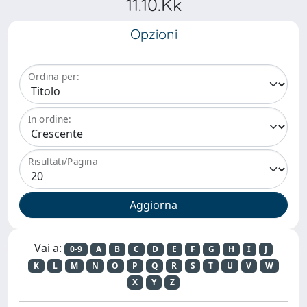
11.10.Kk
Opzioni
Ordina per:
In ordine:
Risultati/Pagina
Vai a:
0-9
A
B
C
D
E
F
G
H
I
J
K
L
M
N
O
P
Q
R
S
T
U
V
W
X
Y
Z