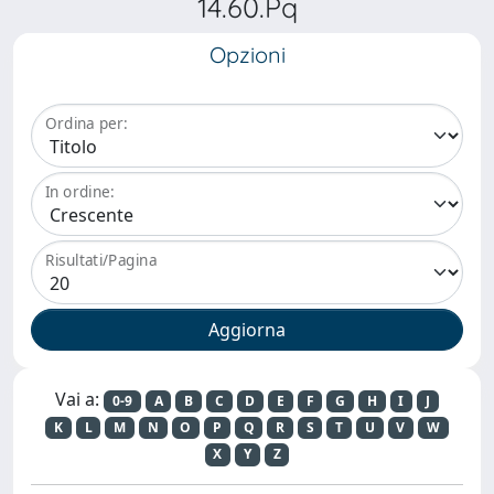
14.60.Pq
Opzioni
Ordina per:
In ordine:
Risultati/Pagina
Vai a:
0-9
A
B
C
D
E
F
G
H
I
J
K
L
M
N
O
P
Q
R
S
T
U
V
W
X
Y
Z