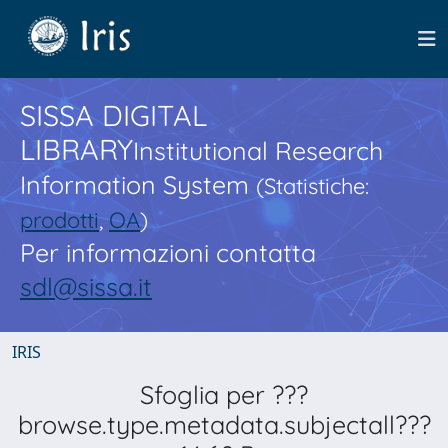
SISSA DIGITAL
LIBRARY
Institutional Research
Information System
(Statistiche:
prodotti
,
OA
)
Per informazioni contatta
sdl@sissa.it
IRIS
Sfoglia per ???
browse.type.metadata.subjectall???