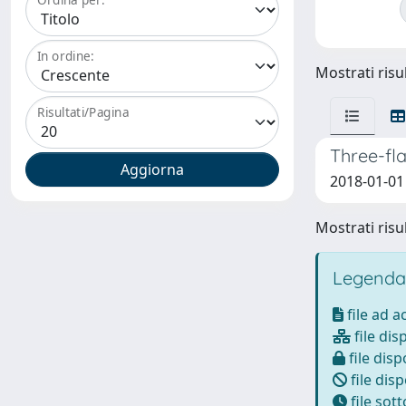
In ordine:
Mostrati risul
Risultati/Pagina
Three-fl
2018-01-01 M
Mostrati risul
Legenda
file ad 
file dis
file disp
file disp
file sot