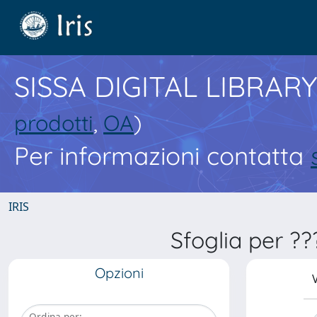
SISSA DIGITAL LIBRARY
prodotti
,
OA
)
Per informazioni contatta
IRIS
Sfoglia per ?
Opzioni
V
Ordina per: