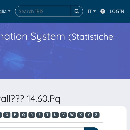
glia
IT
LOGIN
ormation System
(Statistiche:
ll??? 14.60.Pq
O
P
Q
R
S
T
U
V
W
X
Y
Z