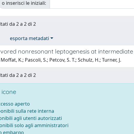
o inserisci le iniziali:
tati da 2 a 2 di 2
esporta metadati
avored nonresonant leptogenesis at intermediate
offat, K.; Pascoli, S.; Petcov, S. T.; Schulz, H.; Turner, J.
tati da 2 a 2 di 2
 icone
accesso aperto
ponibili sulla rete interna
onibili agli utenti autorizzati
onibili solo agli amministratori
to embargo