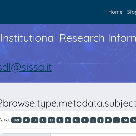
Home
Sfo
Institutional Research Inf
sdl@sissa.it
??browse.type.metadata.subjecta
ai a:
0-9
A
B
C
D
E
F
G
H
I
J
K
L
M
N