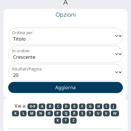
A
Opzioni
Ordina per:
In ordine:
Risultati/Pagina
Vai a:
0-9
A
B
C
D
E
F
G
H
I
J
K
L
M
N
O
P
Q
R
S
T
U
V
W
X
Y
Z