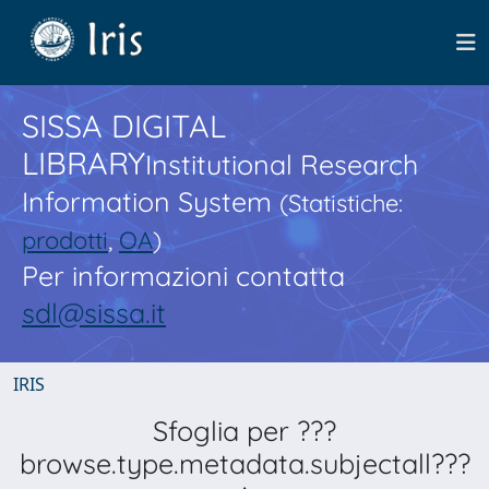
SISSA DIGITAL
LIBRARY
Institutional Research
Information System
(Statistiche:
prodotti
,
OA
)
Per informazioni contatta
sdl@sissa.it
IRIS
Sfoglia per ???
browse.type.metadata.subjectall???