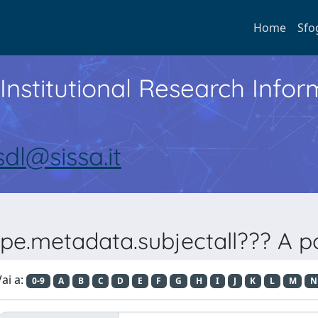
Home
Sfo
Institutional Research Inf
sdl@sissa.it
pe.metadata.subjectall??? A po
ai a:
0-9
A
B
C
D
E
F
G
H
I
J
K
L
M
N