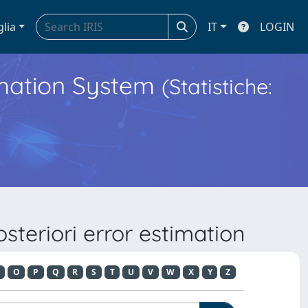
glia
IT
LOGIN
ormation System
(Statistiche:
steriori error estimation
O
P
Q
R
S
T
U
V
W
X
Y
Z