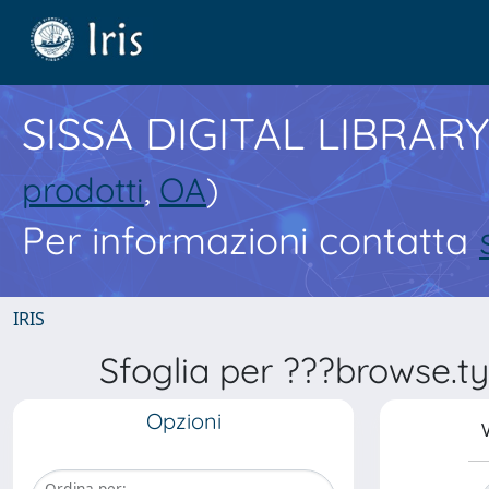
SISSA DIGITAL LIBRARY
prodotti
,
OA
)
Per informazioni contatta
IRIS
Sfoglia per ???browse.ty
Opzioni
V
Ordina per: