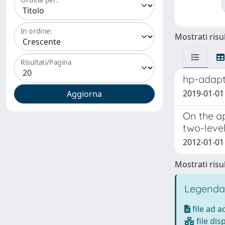
In ordine:
Mostrati risul
Risultati/Pagina
hp-adapt
2019-01-01 
On the ap
two-leve
2012-01-01 
Mostrati risul
Legenda
file ad 
file dis