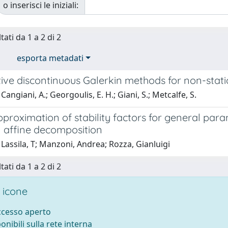
o inserisci le iniziali:
tati da 1 a 2 di 2
esporta metadati
ive discontinuous Galerkin methods for non-stat
Cangiani, A.; Georgoulis, E. H.; Giani, S.; Metcalfe, S.
proximation of stability factors for general param
l affine decomposition
Lassila, T; Manzoni, Andrea; Rozza, Gianluigi
tati da 1 a 2 di 2
 icone
accesso aperto
ponibili sulla rete interna