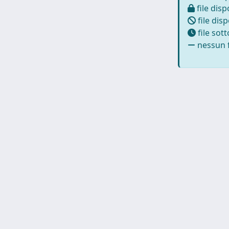
file disp
file disp
file sot
nessun f