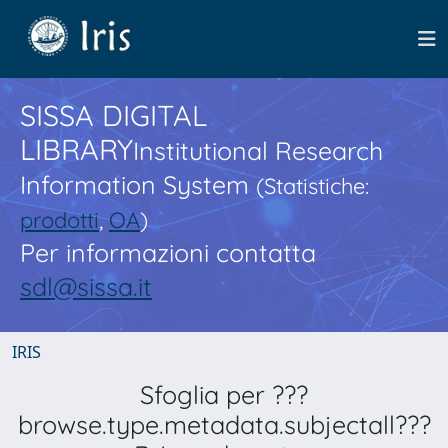
SISSA DIGITAL
LIBRARY
Institutional Research
Information System
(Statistiche:
prodotti
,
OA
)
Per informazioni contatta
sdl@sissa.it
IRIS
Sfoglia per ???
browse.type.metadata.subjectall???