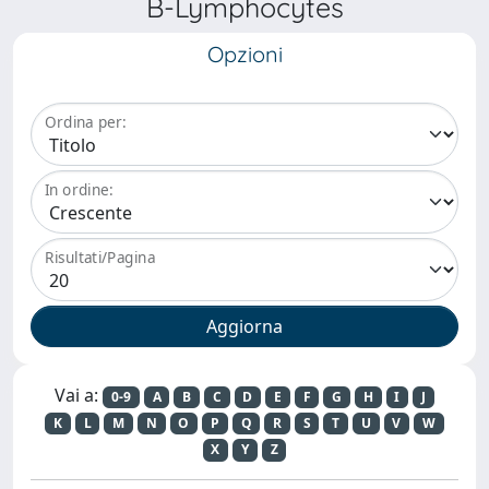
B-Lymphocytes
Opzioni
Ordina per:
In ordine:
Risultati/Pagina
Vai a:
0-9
A
B
C
D
E
F
G
H
I
J
K
L
M
N
O
P
Q
R
S
T
U
V
W
X
Y
Z