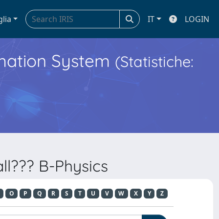
glia
IT
LOGIN
ormation System
(Statistiche:
ll??? B-Physics
O
P
Q
R
S
T
U
V
W
X
Y
Z