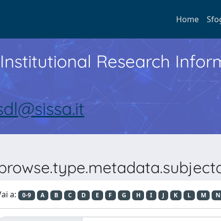
Home
Sfo
Institutional Research Inf
sdl@sissa.it
?browse.type.metadata.subjecta
ai a:
0-9
A
B
C
D
E
F
G
H
I
J
K
L
M
N