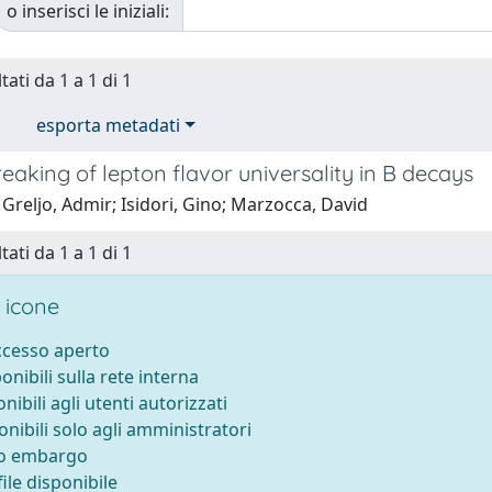
o inserisci le iniziali:
tati da 1 a 1 di 1
esporta metadati
eaking of lepton flavor universality in B decays
Greljo, Admir; Isidori, Gino; Marzocca, David
tati da 1 a 1 di 1
 icone
accesso aperto
ponibili sulla rete interna
onibili agli utenti autorizzati
onibili solo agli amministratori
to embargo
ile disponibile