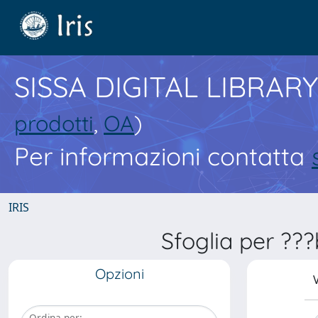
SISSA DIGITAL LIBRARY
prodotti
,
OA
)
Per informazioni contatta
IRIS
Sfoglia per ??
Opzioni
V
Ordina per: