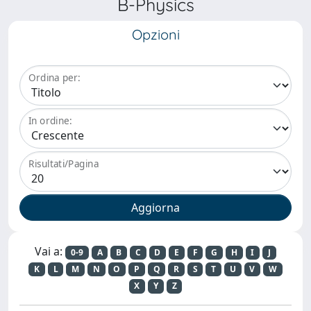
B-Physics
Opzioni
Ordina per:
In ordine:
Risultati/Pagina
Vai a:
0-9
A
B
C
D
E
F
G
H
I
J
K
L
M
N
O
P
Q
R
S
T
U
V
W
X
Y
Z