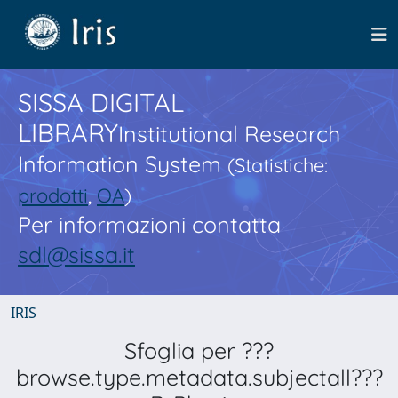
SISSA DIGITAL
LIBRARY
Institutional Research
Information System
(Statistiche:
prodotti
,
OA
)
Per informazioni contatta
sdl@sissa.it
IRIS
Sfoglia per ???
browse.type.metadata.subjectall???