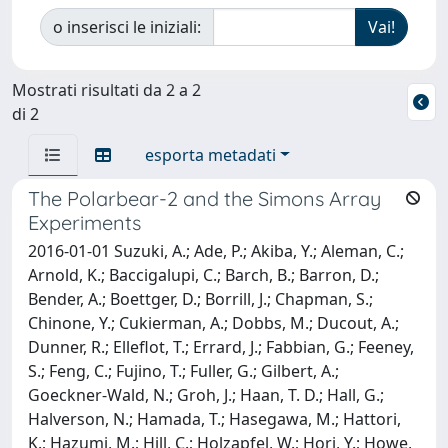
o inserisci le iniziali:
Mostrati risultati da 2 a 2
di 2
esporta metadati
The Polarbear-2 and the Simons Array
Experiments
2016-01-01 Suzuki, A.; Ade, P.; Akiba, Y.; Aleman, C.;
Arnold, K.; Baccigalupi, C.; Barch, B.; Barron, D.;
Bender, A.; Boettger, D.; Borrill, J.; Chapman, S.;
Chinone, Y.; Cukierman, A.; Dobbs, M.; Ducout, A.;
Dunner, R.; Elleflot, T.; Errard, J.; Fabbian, G.; Feeney,
S.; Feng, C.; Fujino, T.; Fuller, G.; Gilbert, A.;
Goeckner-Wald, N.; Groh, J.; Haan, T. D.; Hall, G.;
Halverson, N.; Hamada, T.; Hasegawa, M.; Hattori,
K.; Hazumi, M.; Hill, C.; Holzapfel, W.; Hori, Y.; Howe,