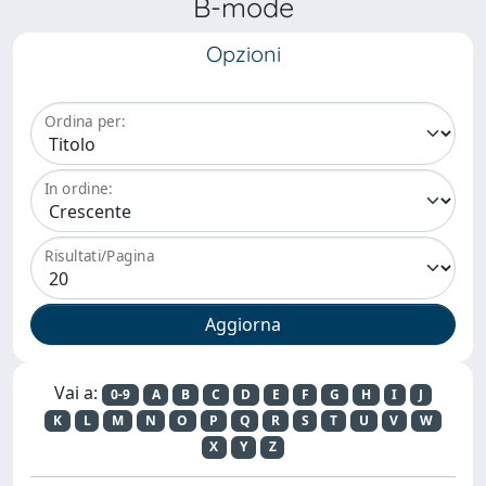
B-mode
Opzioni
Ordina per:
In ordine:
Risultati/Pagina
Vai a:
0-9
A
B
C
D
E
F
G
H
I
J
K
L
M
N
O
P
Q
R
S
T
U
V
W
X
Y
Z