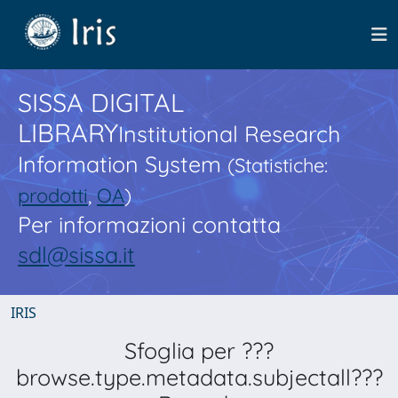
SISSA DIGITAL
LIBRARY
Institutional Research
Information System
(Statistiche:
prodotti
,
OA
)
Per informazioni contatta
sdl@sissa.it
IRIS
Sfoglia per ???
browse.type.metadata.subjectall???