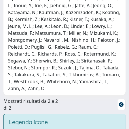
L.; Inoue, Y.; Irie, F.; Jaehnig, G.; Jaffe, A.; Jeong, O.;
Katayama, N.; Kaufman, J.; Kazemzadeh, K.; Keating,
B.; Kermish, Z.; Keskitalo, R.; Kisner, T.; Kusaka, A.;
Jeune, M. L.; Lee, A.; Leon, D.; Linder, E.; Lowry, L.;
Matsuda, F.; Matsumura, T.; Miller, N.; Mizukami, K.;
Montgomery, J.; Navaroli, M.; Nishino, H.; Peloton, J.;
Poletti, D.; Puglisi, G.; Rebeiz, G.; Raum, C.;
Reichardt, C.; Richards, P.; Ross, C.; Rotermund, K.;
Segawa, Y.; Sherwin, B.; Shirley, I.; Siritanasak, P.;
Stebor, N.; Stompor, R.; Suzuki, J.; Tajima, O.; Takada,
S.; Takakura, S.; Takatori, S.; Tikhomirov, A.; Tomaru,
T.; Westbrook, B.; Whitehorn, N.; Yamashita, T.;
Zahn, A.; Zahn, O.
Mostrati risultati da 2 a 2
di 2
Legenda icone