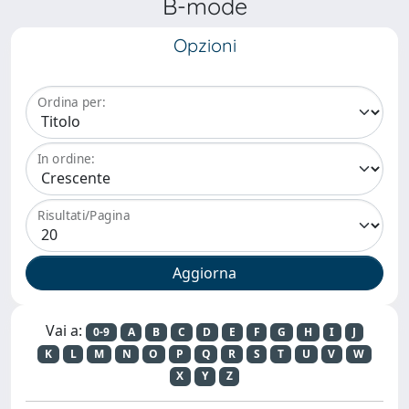
B-mode
Opzioni
Ordina per:
In ordine:
Risultati/Pagina
Vai a:
0-9
A
B
C
D
E
F
G
H
I
J
K
L
M
N
O
P
Q
R
S
T
U
V
W
X
Y
Z