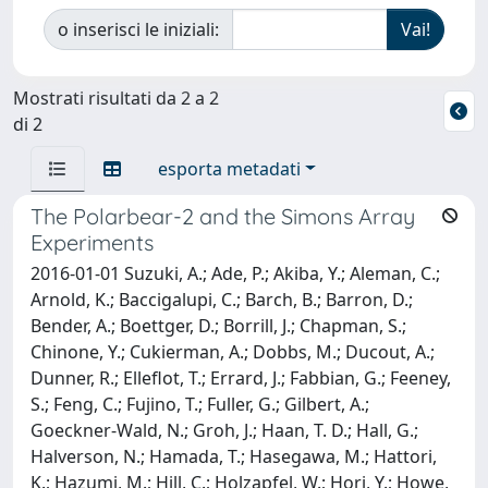
o inserisci le iniziali:
Mostrati risultati da 2 a 2
di 2
esporta metadati
The Polarbear-2 and the Simons Array
Experiments
2016-01-01 Suzuki, A.; Ade, P.; Akiba, Y.; Aleman, C.;
Arnold, K.; Baccigalupi, C.; Barch, B.; Barron, D.;
Bender, A.; Boettger, D.; Borrill, J.; Chapman, S.;
Chinone, Y.; Cukierman, A.; Dobbs, M.; Ducout, A.;
Dunner, R.; Elleflot, T.; Errard, J.; Fabbian, G.; Feeney,
S.; Feng, C.; Fujino, T.; Fuller, G.; Gilbert, A.;
Goeckner-Wald, N.; Groh, J.; Haan, T. D.; Hall, G.;
Halverson, N.; Hamada, T.; Hasegawa, M.; Hattori,
K.; Hazumi, M.; Hill, C.; Holzapfel, W.; Hori, Y.; Howe,