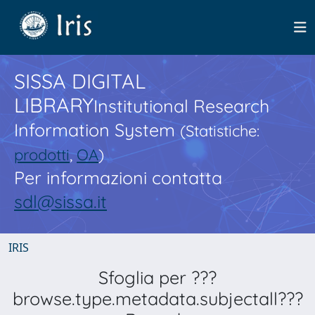
SISSA DIGITAL
LIBRARY
Institutional Research
Information System
(Statistiche:
prodotti
,
OA
)
Per informazioni contatta
sdl@sissa.it
IRIS
Sfoglia per ???
browse.type.metadata.subjectall???