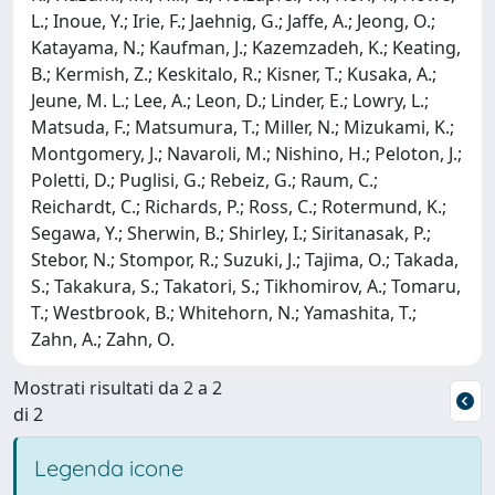
L.; Inoue, Y.; Irie, F.; Jaehnig, G.; Jaffe, A.; Jeong, O.;
Katayama, N.; Kaufman, J.; Kazemzadeh, K.; Keating,
B.; Kermish, Z.; Keskitalo, R.; Kisner, T.; Kusaka, A.;
Jeune, M. L.; Lee, A.; Leon, D.; Linder, E.; Lowry, L.;
Matsuda, F.; Matsumura, T.; Miller, N.; Mizukami, K.;
Montgomery, J.; Navaroli, M.; Nishino, H.; Peloton, J.;
Poletti, D.; Puglisi, G.; Rebeiz, G.; Raum, C.;
Reichardt, C.; Richards, P.; Ross, C.; Rotermund, K.;
Segawa, Y.; Sherwin, B.; Shirley, I.; Siritanasak, P.;
Stebor, N.; Stompor, R.; Suzuki, J.; Tajima, O.; Takada,
S.; Takakura, S.; Takatori, S.; Tikhomirov, A.; Tomaru,
T.; Westbrook, B.; Whitehorn, N.; Yamashita, T.;
Zahn, A.; Zahn, O.
Mostrati risultati da 2 a 2
di 2
Legenda icone