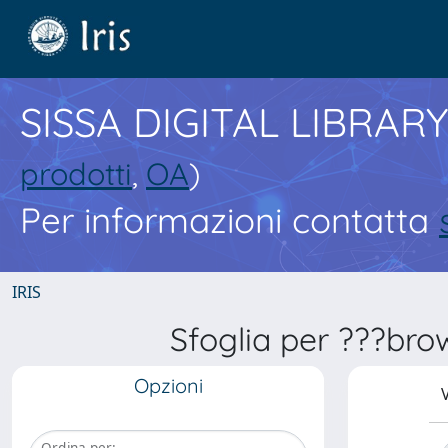
SISSA DIGITAL LIBRARY
prodotti
,
OA
)
Per informazioni contatta
IRIS
Sfoglia per ???bro
Opzioni
V
Ordina per: