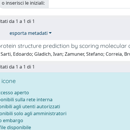
o inserisci le iniziali:
tati da 1 a 1 di 1
esporta metadati
rotein structure prediction by scoring molecular 
Sarti, Edoardo; Gladich, Ivan; Zamuner, Stefano; Correia, Br
tati da 1 a 1 di 1
 icone
accesso aperto
ponibili sulla rete interna
onibili agli utenti autorizzati
onibili solo agli amministratori
to embargo
ile disponibile