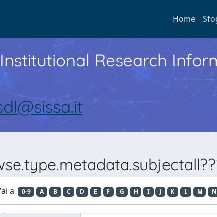
Home
Sfo
Institutional Research Inf
sdl@sissa.it
wse.type.metadata.subjectall
ai a:
0-9
A
B
C
D
E
F
G
H
I
J
K
L
M
N