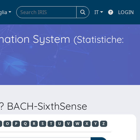
glia
IT
LOGIN
ormation System
(Statistiche:
??? BACH-SixthSense
O
P
Q
R
S
T
U
V
W
X
Y
Z