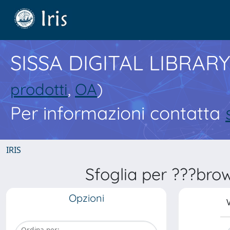
SISSA DIGITAL LIBRARY
prodotti
,
OA
)
Per informazioni contatta
IRIS
Sfoglia per ???bro
Opzioni
V
Ordina per: