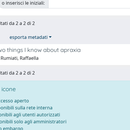
o inserisci le iniziali:
tati da 2 a 2 di 2
esporta metadati
wo things I know about apraxia
Rumiati, Raffaella
tati da 2 a 2 di 2
 icone
accesso aperto
ponibili sulla rete interna
onibili agli utenti autorizzati
onibili solo agli amministratori
to embargo