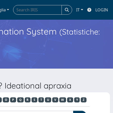
glia
IT
LOGIN
ormation System
(Statistiche:
 Ideational apraxia
O
P
Q
R
S
T
U
V
W
X
Y
Z