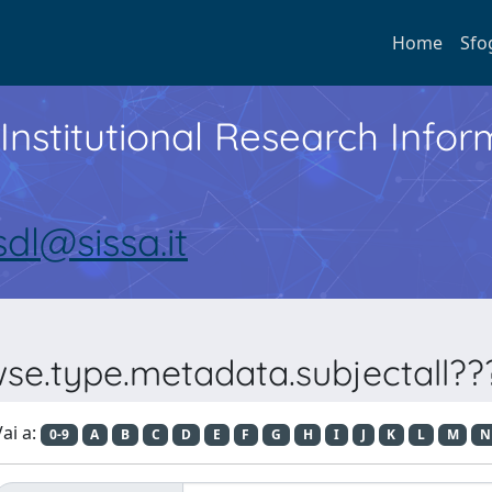
Home
Sfo
Institutional Research Inf
sdl@sissa.it
wse.type.metadata.subjectall???
ai a:
0-9
A
B
C
D
E
F
G
H
I
J
K
L
M
N