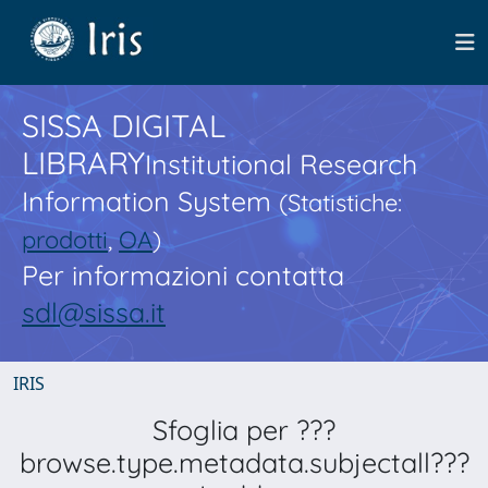
SISSA DIGITAL
LIBRARY
Institutional Research
Information System
(Statistiche:
prodotti
,
OA
)
Per informazioni contatta
sdl@sissa.it
IRIS
Sfoglia per ???
browse.type.metadata.subjectall???