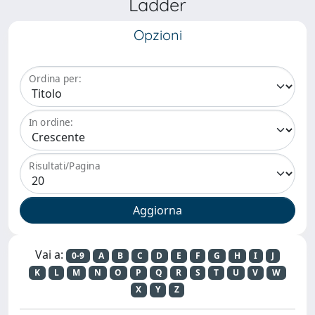
Ladder
Opzioni
Ordina per:
In ordine:
Risultati/Pagina
Vai a:
0-9
A
B
C
D
E
F
G
H
I
J
K
L
M
N
O
P
Q
R
S
T
U
V
W
X
Y
Z