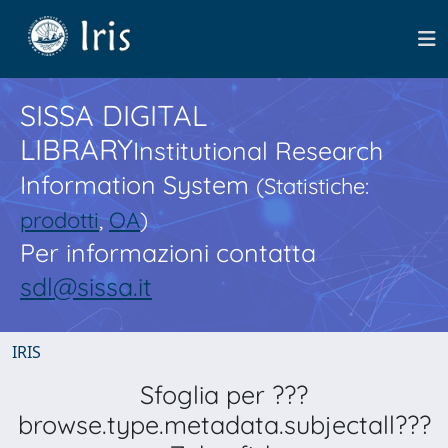
SISSA DIGITAL
LIBRARY
Institutional Research
Information System
(Statistiche:
prodotti
,
OA
)
Per informazioni contatta
sdl@sissa.it
IRIS
Sfoglia per ???
browse.type.metadata.subjectall???