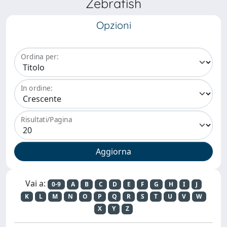
Zebrafish
Opzioni
Ordina per:
In ordine:
Risultati/Pagina
Vai a:
0-9
A
B
C
D
E
F
G
H
I
J
K
L
M
N
O
P
Q
R
S
T
U
V
W
X
Y
Z