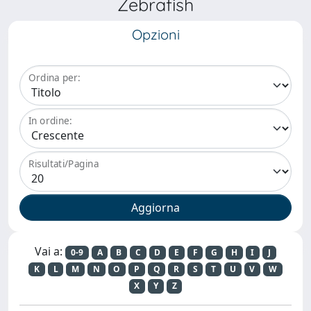
Zebrafish
Opzioni
Ordina per:
In ordine:
Risultati/Pagina
Vai a:
0-9
A
B
C
D
E
F
G
H
I
J
K
L
M
N
O
P
Q
R
S
T
U
V
W
X
Y
Z