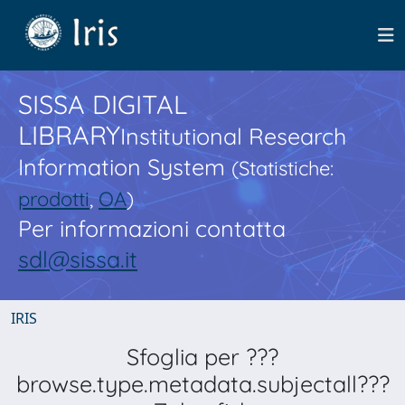
SISSA DIGITAL
LIBRARY
Institutional Research
Information System
(Statistiche:
prodotti
,
OA
)
Per informazioni contatta
sdl@sissa.it
IRIS
Sfoglia per ???
browse.type.metadata.subjectall???