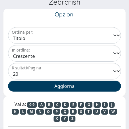
Zebrafish
Opzioni
Ordina per:
In ordine:
Risultati/Pagina
Vai a:
0-9
A
B
C
D
E
F
G
H
I
J
K
L
M
N
O
P
Q
R
S
T
U
V
W
X
Y
Z