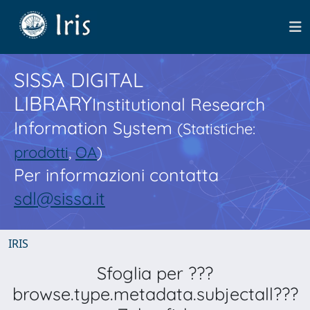
SISSA DIGITAL
LIBRARY
Institutional Research
Information System
(Statistiche:
prodotti
,
OA
)
Per informazioni contatta
sdl@sissa.it
IRIS
Sfoglia per ???
browse.type.metadata.subjectall???