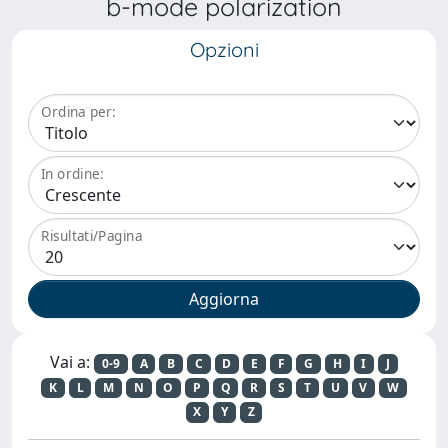
b-mode polarization
Opzioni
Ordina per:
In ordine:
Risultati/Pagina
Vai a:
0-9
A
B
C
D
E
F
G
H
I
J
K
L
M
N
O
P
Q
R
S
T
U
V
W
X
Y
Z