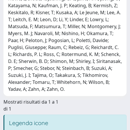
Katayama, N; Kaufman, J. P; Keating, B; Kermish, Z;
Keskitalo, R; Kisner, T; Kusaka, A; Le Jeune, M; Lee, A.
T; Leitch, E. M; Leon, D; Li, Y; Linder, E; Lowry, L;
Matsuda, F; Matsumura, T; Miller, N; Montgomery, J;
Myers, M. J; Navaroli, M; Nishino, H; Okamura, T;
Paar, H; Peloton, J; Pogosian, L; Poletti, Davide;
Puglisi, Giuseppe; Raum, C; Rebeiz, G; Reichardt, C.
L; Richards, P. L; Ross, C; Rotermund, K. M; Schenck,
D. E; Sherwin, B. D; Shimon, M; Shirley, I; Siritanasak,
P; Smecher, G; Stebor, N; Steinbach, B; Suzuki, A;
Suzuki, J. I; Tajima, O; Takakura, S; Tikhomirov,
Alexander; Tomaru, T; Whitehorn, N; Wilson, B;
Yadav, A; Zahn, A; Zahn, O.
Mostrati risultati da 1 a 1
di 1
Legenda icone