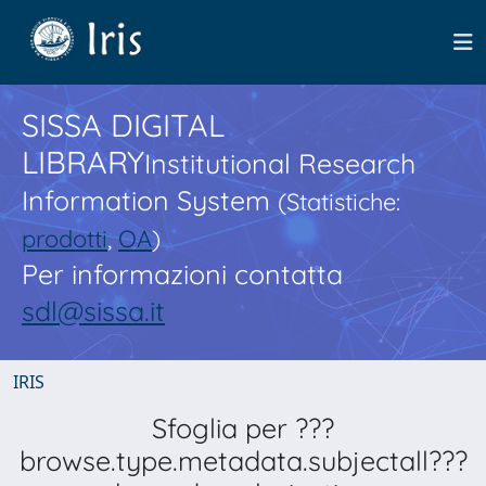
SISSA DIGITAL
LIBRARY
Institutional Research
Information System
(Statistiche:
prodotti
,
OA
)
Per informazioni contatta
sdl@sissa.it
IRIS
Sfoglia per ???
browse.type.metadata.subjectall???