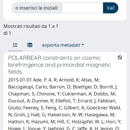
o inserisci le iniziali:
Mostrati risultati da 1 a 1
di 1
esporta metadati
POLARBEAR constraints on cosmic
birefringence and primordial magnetic
fields
2015-01-01 Ade, P. A. R; Arnold, K; Atlas, M;
Baccigalupi, Carlo; Barron, D; Boettger, D; Borrill, J;
Chapman, S; Chinone, Y; Cukierman, A; Dobbs, M;
Ducout, A; Dunner, R; Elleflot, T; Errard, J; Fabbian,
Giulio; Feeney, S; Feng, C; Gilbert, A; Goeckner Wald,
N; Groh, J; Hall, G; Halverson, N. W; Hasegawa, M;
Hattori, K; Hazumi, M; Hill, C; Holzapfel, W. L; Hori, Y;
Howe, L; Inoue, Y; Jaehnig, G. C; Jaffe, A. H; Jeong, O;