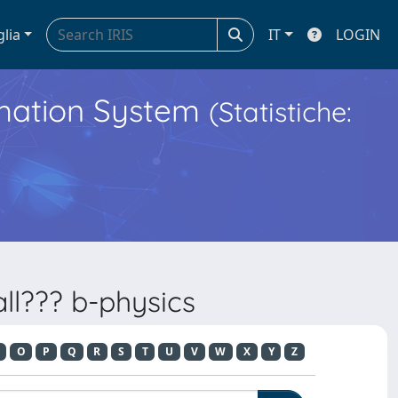
glia
IT
LOGIN
ormation System
(Statistiche:
ll??? b-physics
O
P
Q
R
S
T
U
V
W
X
Y
Z