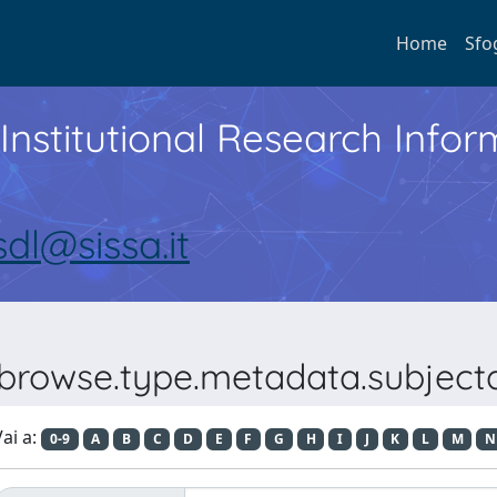
Home
Sfo
Institutional Research Inf
sdl@sissa.it
?browse.type.metadata.subjecta
ai a:
0-9
A
B
C
D
E
F
G
H
I
J
K
L
M
N