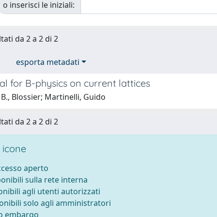
o inserisci le iniziali:
tati da 2 a 2 di 2
esporta metadati
l for B-physics on current lattices
B., Blossier; Martinelli, Guido
tati da 2 a 2 di 2
 icone
accesso aperto
ponibili sulla rete interna
onibili agli utenti autorizzati
onibili solo agli amministratori
to embargo