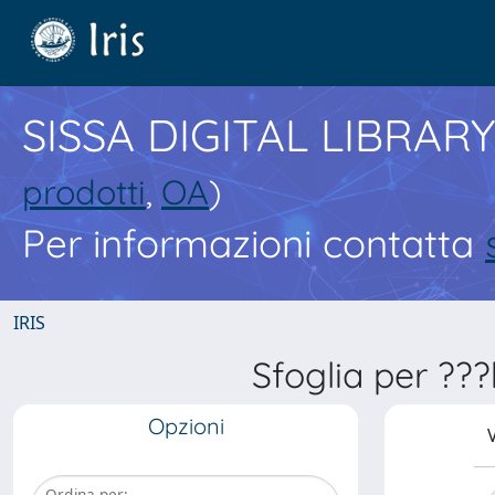
SISSA DIGITAL LIBRARY
prodotti
,
OA
)
Per informazioni contatta
IRIS
Sfoglia per ??
Opzioni
V
Ordina per: