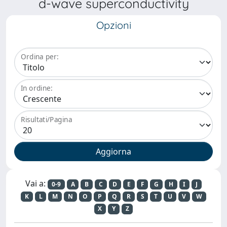
d-wave superconductivity
Opzioni
Ordina per:
In ordine:
Risultati/Pagina
Vai a:
0-9
A
B
C
D
E
F
G
H
I
J
K
L
M
N
O
P
Q
R
S
T
U
V
W
X
Y
Z