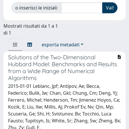
o inserisci le iniziali:
Mostrati risultati da 1 a 1
di 1
esporta metadati
Solutions of the Two-Dimensional
Hubbard Model: Benchmarks and Results
from a Wide Range of Numerical
Algorithms
2015-01-01 Leblanc, Jpf; Antipov, Ae; Becca,
Federico; Bulik, Iw; Chan, Gkl; Chung, Cm; Deng, Yj;
Ferrero, Michel; Henderson, Tm; Jimenez Hoyos, Ca;
Kozik, E; Liu, Xw; Millis, Aj; Prokof'Ev, Nv; Qin, Mp;
Scuseria, Ge; Shi, H; Svistunov, Bv; Tocchio, Luca
Fausto; Tupitsyn, Is; White, Sr; Zhang, Sw; Zheng, Bx;
Zhu, Zy; Gull, E.