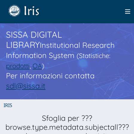
SISSA DIGITAL
LIBRARY
Institutional Research
Information System
(Statistiche:
prodotti
,
OA
)
Per informazioni contatta
sdl@sissa.it
IRIS
Sfoglia per ???
browse.type.metadata.subjectall???