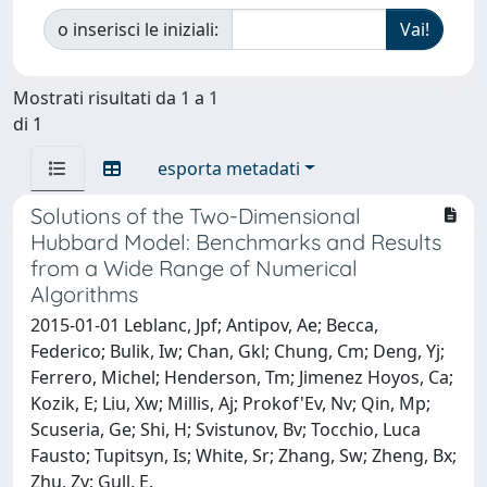
o inserisci le iniziali:
Mostrati risultati da 1 a 1
di 1
esporta metadati
Solutions of the Two-Dimensional
Hubbard Model: Benchmarks and Results
from a Wide Range of Numerical
Algorithms
2015-01-01 Leblanc, Jpf; Antipov, Ae; Becca,
Federico; Bulik, Iw; Chan, Gkl; Chung, Cm; Deng, Yj;
Ferrero, Michel; Henderson, Tm; Jimenez Hoyos, Ca;
Kozik, E; Liu, Xw; Millis, Aj; Prokof'Ev, Nv; Qin, Mp;
Scuseria, Ge; Shi, H; Svistunov, Bv; Tocchio, Luca
Fausto; Tupitsyn, Is; White, Sr; Zhang, Sw; Zheng, Bx;
Zhu, Zy; Gull, E.