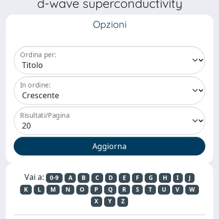
d-wave superconductivity
Opzioni
Ordina per:
In ordine:
Risultati/Pagina
Vai a:
0-9
A
B
C
D
E
F
G
H
I
J
K
L
M
N
O
P
Q
R
S
T
U
V
W
X
Y
Z