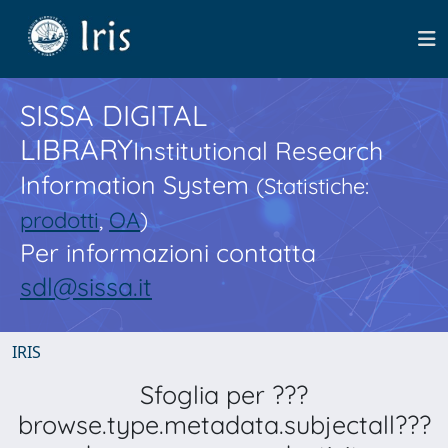
SISSA DIGITAL
LIBRARY
Institutional Research
Information System
(Statistiche:
prodotti
,
OA
)
Per informazioni contatta
sdl@sissa.it
IRIS
Sfoglia per ???
browse.type.metadata.subjectall???