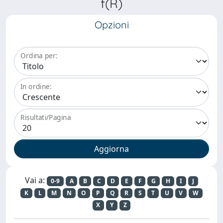
f(R)
Opzioni
Ordina per:
In ordine:
Risultati/Pagina
Vai a:
0-9
A
B
C
D
E
F
G
H
I
J
K
L
M
N
O
P
Q
R
S
T
U
V
W
X
Y
Z