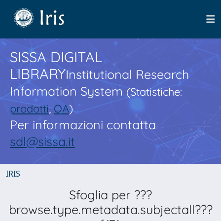
SISSA DIGITAL
LIBRARY
Institutional Research
Information System
(Statistiche:
prodotti
,
OA
)
Per informazioni contatta
sdl@sissa.it
IRIS
Sfoglia per ???
browse.type.metadata.subjectall???